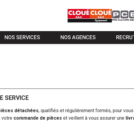
NOS SERVICES
NOS AGENCES
RECRU
ervice après-vente
Nos métiers et carrières
E SERVICE
pièces détachées
, qualifiés et régulièrement formés, pour vous
t votre
commande de pièces
et veillent à vous assurer une
liv